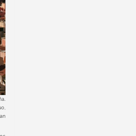
ña.
uo,
ran