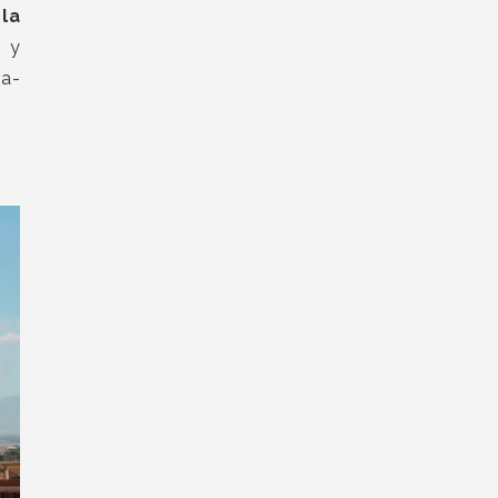
 la
s y
na-