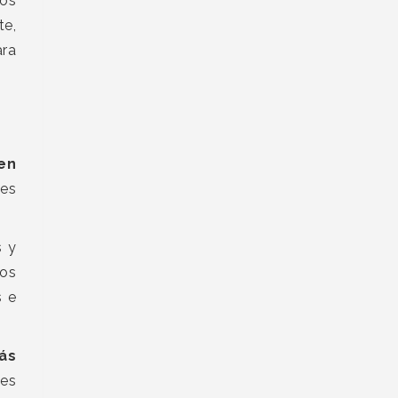
cos
te,
ara
.
en
 es
s y
mos
s e
ás
ges