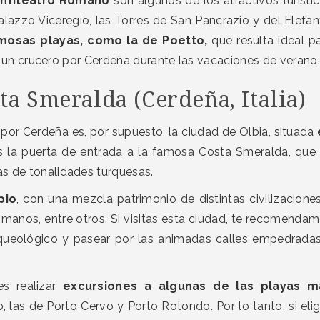
 Anfiteatro Romano
son algunos de los atractivos turísti
lazzo Viceregio, las Torres de San Pancrazio y del Elefan
mosas playas, como la de Poetto,
que resulta ideal p
 en un crucero por Cerdeña durante las vacaciones de verano
sta Smeralda (Cerdeña, Italia)
por Cerdeña es, por supuesto, la ciudad de Olbia, situada
s la puerta de entrada a la famosa Costa Smeralda, que
as de tonalidades turquesas.
pio
, con una mezcla patrimonio de distintas civilizacione
omanos, entre otros. Si visitas esta ciudad, te recomenda
queológico y pasear por las animadas calles empedrada
s realizar
excursiones a algunas de las playas m
 las de Porto Cervo y Porto Rotondo. Por lo tanto, si eli