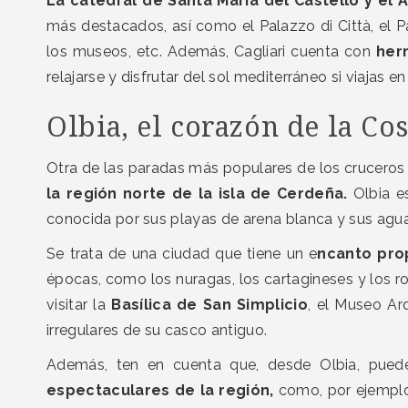
La catedral de Santa María del Castello y el
más destacados, así como el Palazzo di Città, el Pa
los museos, etc. Además, Cagliari cuenta con
her
relajarse y disfrutar del sol mediterráneo si viajas
Olbia, el corazón de la Co
Otra de las paradas más populares de los cruceros 
la región norte de la isla de Cerdeña.
Olbia e
conocida por sus playas de arena blanca y sus agu
Se trata de una ciudad que tiene un e
ncanto pro
épocas, como los nuragas, los cartagineses y los r
visitar la
Basílica de San Simplicio
, el Museo Ar
irregulares de su casco antiguo.
Además, ten en cuenta que, desde Olbia, puede
espectaculares de la región,
como, por ejemplo,