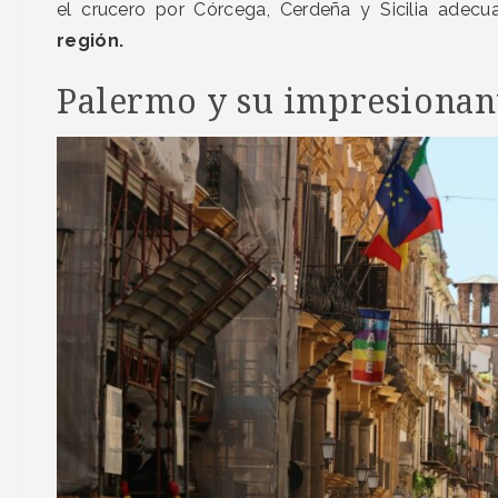
el crucero por Córcega, Cerdeña y Sicilia adecu
región.
Palermo y su impresionant