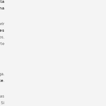
 la
na
rir
es
os,
rte
ga.
te
.
las
 Si