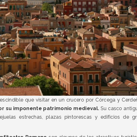
rescindible que visitar en un crucero por Córcega y Cerde
por su imponente patrimonio medieval.
Su casco antig
ejuelas estrechas, plazas pintorescas y edificios de g