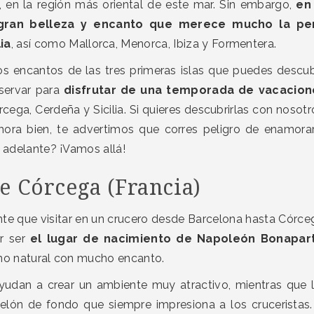
s, en la región más oriental de este mar. Sin embargo,
en
e gran belleza y encanto que merece mucho la pe
ia
, así como Mallorca, Menorca, Ibiza y Formentera.
os encantos de las tres primeras islas que puedes descub
ervar para
disfrutar de una temporada de vacacion
cega, Cerdeña y Sicilia. Si quieres descubrirlas con nosotr
hora bien, te advertimos que corres peligro de enamora
r adelante? ¡Vamos allá!
 de Córcega (Francia)
nte que visitar en un crucero desde Barcelona hasta Córce
or ser
el lugar de nacimiento de Napoleón Bonapar
orno natural con mucho encanto.
ayudan a crear un ambiente muy atractivo, mientras que 
lón de fondo que siempre impresiona a los cruceristas.