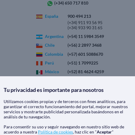
(+34) 650 717 810
España
900 494 213
(+34) 911 93 56 95
(+34) 933 90 31 65
Argentina
(+54) 11 5984 3549
Chile
(+56) 2 2897 3468
Colombia
(+57) 601 5088670
Perú
(+51) 1 7099225
México
(+52) 81 4624 4259
Tu privacidad es importante para nosotros
CRUCEROS
MEDITERRANEO.COM
Utilizamos cookies propias y de terceros con fines analíticos, para
Quiénes somos
|
Aviso Legal
|
Política de privacidad
garantizar el correcto funcionamiento del portal, mejorar nuestros
Política de cookies
|
Condiciones generales
servicios y mostrarte publicidad personalizada basándonos en el
análisis de tu navegación.
Descarga nuestra app
Para consentir su uso y seguir navegando en nuestro sitio web de
acuerdo a nuestra
Política de cookies
, haz clic en "
Aceptar
"