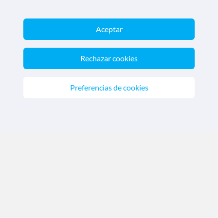
Aceptar
Nos acreditan
Rechazar cookies
Preferencias de cookies
CrucerosMediterraneo.com - Agencia de viajes online con
número de autorización GC 001818
Marca registrada de Aethalia Viajes y Cruceros S.L. C.I.F.
B60418605
© 2026 CrucerosMediterraneo.com