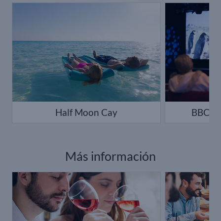
Half Moon Cay
BBC Ea
Más información