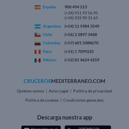
España
900 494 213
(+34) 911 93 56 95
(+34) 933 90 31 65
Argentina
(+54) 11 5984 3549
Chile
(+56) 2 2897 3468
Colombia
(+57) 601 5088670
Perú
(+51) 1 7099225
México
(+52) 81 4624 4259
CRUCEROS
MEDITERRANEO.COM
Quiénes somos
Aviso Legal
Política de privacidad
|
|
Política de cookies
Condiciones generales
|
Descarga nuestra app