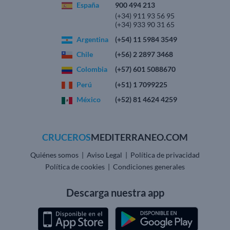
España
900 494 213
(+34) 911 93 56 95
(+34) 933 90 31 65
Argentina
(+54) 11 5984 3549
Chile
(+56) 2 2897 3468
Colombia
(+57) 601 5088670
Perú
(+51) 1 7099225
México
(+52) 81 4624 4259
CRUCEROS
MEDITERRANEO.COM
Quiénes somos
|
Aviso Legal
|
Política de privacidad
Política de cookies
|
Condiciones generales
Descarga nuestra app