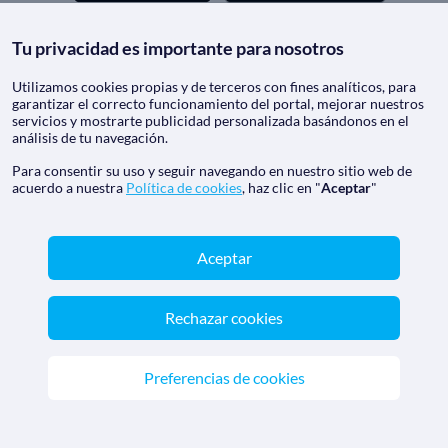
Tu privacidad es importante para nosotros
Nos acreditan
Utilizamos cookies propias y de terceros con fines analíticos, para
garantizar el correcto funcionamiento del portal, mejorar nuestros
servicios y mostrarte publicidad personalizada basándonos en el
análisis de tu navegación.
Para consentir su uso y seguir navegando en nuestro sitio web de
acuerdo a nuestra
Política de cookies
, haz clic en "
Aceptar
"
Aceptar
CrucerosMediterraneo.com - Agencia de viajes online con
número de autorización GC 001818
Rechazar cookies
Marca registrada de Aethalia Viajes y Cruceros S.L. C.I.F.
B60418605
Preferencias de cookies
© 2026 CrucerosMediterraneo.com
Reservados todos los derechos.