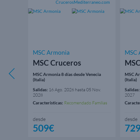
MSC Armonia
MSC 
MSC Cruceros
MSC
de
MSC Armonia 8 días desde Venecia
MSC Arm
(Italia)
(Italia)
Salidas:
16 Ago. 2026 hasta 05 Nov.
Salidas:
2028
2027
e
Características:
Recomendado Familias
Caracter
desde
desde
509€
72