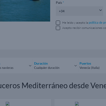
País
*
He leído y acepto la
política de p
Acepto recibir comunicaciones c
a
Duración
Puertos
s navieras
Cualquier duración
Venecia (Italia)
las navieras
Cualquier duración
Todos los puert
uceros Mediterráneo desde Vene