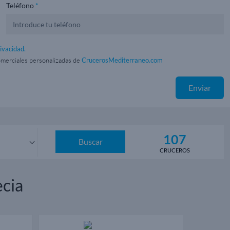
Teléfono
*
rivacidad.
omerciales personalizadas de
CrucerosMediterraneo.com
Enviar
107
Buscar
CRUCEROS
os
cia