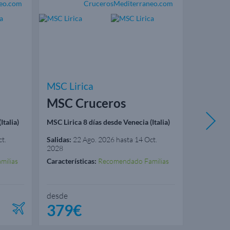
MSC Lirica
Costa D
MSC Cruceros
Costa
Italia)
MSC Lirica 8 días desde Venecia (Italia)
Costa Del
(Venecia)
t.
Salidas:
22 Ago. 2026 hasta 14 Oct.
Salidas:
12
2028
Caracterís
milias
Características:
Recomendado Familias
Excelente 
desde
desde
379€
1.07