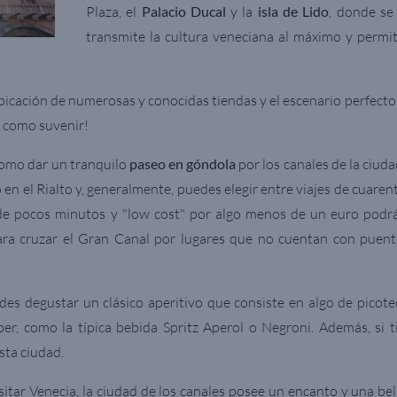
Plaza, el
Palacio Ducal
y la
isla de Lido
, donde se
transmite la cultura veneciana al máximo y permite
ubicación de numerosas y conocidas tiendas y el escenario perfecto
s como suvenir!
como dar un tranquilo
paseo en góndola
por los canales de la ciuda
en el Rialto y, generalmente, puedes elegir entre viajes de cuaren
de pocos minutos y "low cost" por algo menos de un euro podr
para cruzar el Gran Canal por lugares que no cuentan con puent
es degustar un clásico aperitivo que consiste en algo de picote
eber, como la típica bebida Spritz Aperol o Negroni. Además, si 
esta ciudad.
sitar Venecia, la ciudad de los canales posee un encanto y una be