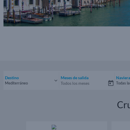
Destino
Meses de salida
Navier
Mediterráneo
Todas la
Mediterráneo
Todas 
Cr