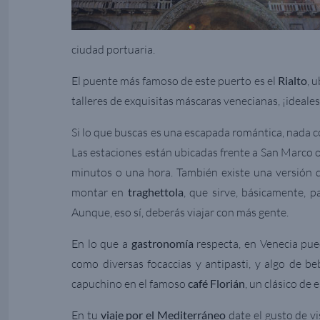
ciudad portuaria.
El puente más famoso de este puerto es el
Rialto
, 
talleres de exquisitas máscaras venecianas, ¡ideale
Si lo que buscas es una escapada romántica, nada 
Las estaciones están ubicadas frente a San Marco o 
minutos o una hora. También existe una versión 
montar en
traghettola
, que sirve, básicamente, 
Aunque, eso sí, deberás viajar con más gente.
En lo que a
gastronomía
respecta, en Venecia pued
como diversas focaccias y antipasti, y algo de b
capuchino en el famoso
café Florián
, un clásico de 
En tu
viaje por el Mediterráneo
date el gusto de vi