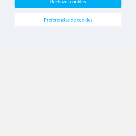
Rechazar cookies
Chile
(+56) 2 2897 3468
Colombia
(+57) 601 5088670
Preferencias de cookies
Perú
(+51) 1 7099225
México
(+52) 81 4624 4259
CRUCEROS
MEDITERRANEO.COM
Quiénes somos
|
Aviso Legal
|
Política de privacidad
Política de cookies
|
Condiciones generales
Descarga nuestra app
Nos acreditan