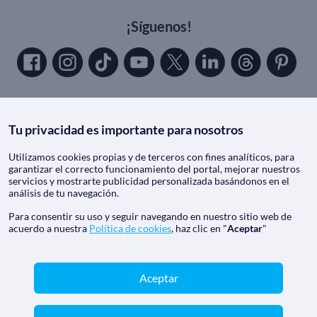
¡Síguenos!
Tu privacidad es importante para nosotros
Utilizamos cookies propias y de terceros con fines analíticos, para
Contacto
garantizar el correcto funcionamiento del portal, mejorar nuestros
servicios y mostrarte publicidad personalizada basándonos en el
Haz tu consulta
análisis de tu navegación.
Email:
reservas@solocruceros.com
Para consentir su uso y seguir navegando en nuestro sitio web de
acuerdo a nuestra
Política de cookies
, haz clic en "
Aceptar
"
(+34) 650 717 810
España
900 494 213
Aceptar
(+34) 911 93 56 95
(+34) 933 90 31 65
Argentina
(+54) 11 5984 3549