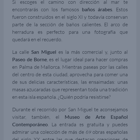
Si escoges el camino con dirección al mar te
encontrarás con los famosos
baños árabes
. Estos
fueron construidos en el siglo XI y todavía conservan
parte de la sección de baños calientes. El arco de
herradura es perfecto para una fotografía que
quedará en el recuerdo.
La calle
San Miguel
es la más comercial y, junto al
Paseo de Borne
, es el lugar ideal para hacer compras
en Palma de Mallorca. Mientras paseas por las calles
del centro de esta ciudad, aprovecha para comer una
de sus delicias características, las ensaimadas: unas
masas azucaradas que representan toda una tradición
en esta isla española. ¿Quién podría resistirse?
Durante el recorrido por San Miguel te aconsejamos
visitar, también, el
Museo de Arte Español
Contemporáneo
. La entrada es gratuita y puedes
admirar una colección de más de 69 obras españolas
del siglo XX entre las que destacan creaciones de