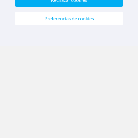
Chile
(+56) 2 2897 3468
Colombia
(+57) 601 5088670
Preferencias de cookies
Perú
(+51) 1 7099225
México
(+52) 81 4624 4259
CRUCEROS
MEDITERRANEO.COM
Quiénes somos
|
Aviso Legal
|
Política de privacidad
Política de cookies
|
Condiciones generales
Descarga nuestra app
Nos acreditan