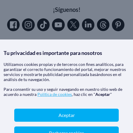
¡Síguenos!
Tu privacidad es importante para nosotros
Utilizamos cookies propias y de terceros con fines analíticos, para
Contacto
garantizar el correcto funcionamiento del portal, mejorar nuestros
servicios y mostrarte publicidad personalizada basándonos en el
Haz tu consulta
análisis de tu navegación.
Email:
reservas@solocruceros.com
Para consentir su uso y seguir navegando en nuestro sitio web de
acuerdo a nuestra
Política de cookies
, haz clic en "
Aceptar
"
(+34) 650 717 810
España
900 494 213
Aceptar
(+34) 911 93 56 95
(+34) 933 90 31 65
Argentina
(+54) 11 5984 3549
Rechazar cookies