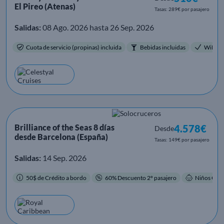
El Pireo (Atenas)
Tasas: 289€ por pasajero
Salidas:
08 Ago. 2026 hasta 26 Sep. 2026
Cuota de servicio (propinas) incluida
Bebidas incluidas
WiFi li
Brilliance of the Seas 8 días
4.578€
Desde
desde Barcelona (España)
Tasas: 149€ por pasajero
Salidas:
14 Sep. 2026
50$ de Crédito a bordo
60% Descuento 2º pasajero
Niños Grat