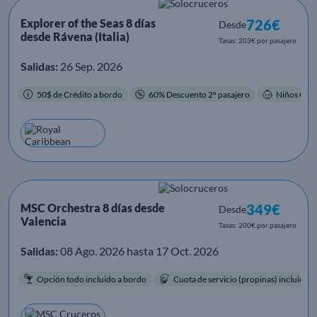
Explorer of the Seas 8 días
726€
Desde
desde Rávena (Italia)
Tasas: 203€ por pasajero
Salidas:
26 Sep. 2026
50$ de Crédito a bordo
60% Descuento 2º pasajero
Niños Grat
MSC Orchestra 8 días desde
349€
Desde
Valencia
Tasas: 200€ por pasajero
Salidas:
08 Ago. 2026 hasta 17 Oct. 2026
Opción todo incluido a bordo
Cuota de servicio (propinas) incluida.