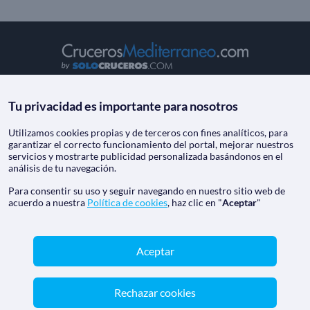
CrucerosMediterraneo.com - Agencia de viajes online con
número de autorización GC 001818
Tu privacidad es importante para nosotros
Marca registrada de Aethalia Viajes y Cruceros S.L. C.I.F.
B60418605
Utilizamos cookies propias y de terceros con fines analíticos, para
garantizar el correcto funcionamiento del portal, mejorar nuestros
© 2026 CrucerosMediterraneo.com
servicios y mostrarte publicidad personalizada basándonos en el
Reservados todos los derechos.
análisis de tu navegación.
Para consentir su uso y seguir navegando en nuestro sitio web de
acuerdo a nuestra
Política de cookies
, haz clic en "
Aceptar
"
Aceptar
Rechazar cookies