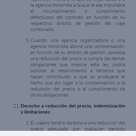
la agencia minorista a la que le sea imputable
el incumplimiento o cumplimiento
defectuoso del contrato en función de su
respectivo ámbito de gestión del viaje
combinado.
Cuando una agencia organizadora o una
agencia minorista abone una compensación,
en función de su ámbito de gestión, conceda
una reducción del precio o cumpla las demás
obligaciones que impone esta ley, podrá
solicitar el resarcimiento a terceros que
hayan contribuido a que se produjera el
hecho que dio lugar a la compensación, a la
reducción del precio o al cumplimiento de
otras obligaciones
Derecho a reducción del precio, indemnización
y limitaciones
El viajero tendrá derecho a una reducción del
precio adecuada por cualquier periodo
durante el cual haya habido una falta de