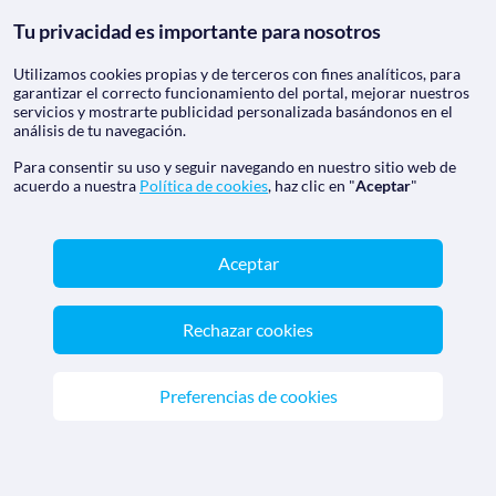
conformidad.
Tu privacidad es importante para nosotros
El viajero tendrá derecho a recibir una
Utilizamos cookies propias y de terceros con fines analíticos, para
indemnización adecuada del organizador o,
garantizar el correcto funcionamiento del portal, mejorar nuestros
en su caso, del minorista por cualquier daño o
servicios y mostrarte publicidad personalizada basándonos en el
perjuicio que sufra como consecuencia de
análisis de tu navegación.
cualquier falta de conformidad del contrato.
Para consentir su uso y seguir navegando en nuestro sitio web de
El viajero no tendrá derecho a una
acuerdo a nuestra
Política de cookies
, haz clic en "
Aceptar
"
indemnización por daños y perjuicios si el
organizador o, en su caso, el minorista,
demuestran que la falta de conformidad es:
Aceptar
a) Imputable al viajero;
Rechazar cookies
b) Imputable a un tercero ajeno a la
prestación de los servicios contratados e
imprevisible o inevitable; o,
Preferencias de cookies
c) Debida a circunstancias inevitables y
extraordinarias.
Cuando las prestaciones del contrato de viaje