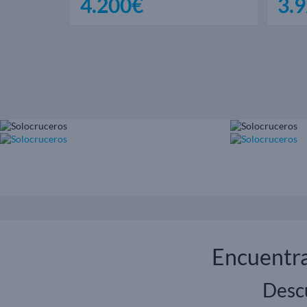
4.200€
3.
Encuentra
Descu