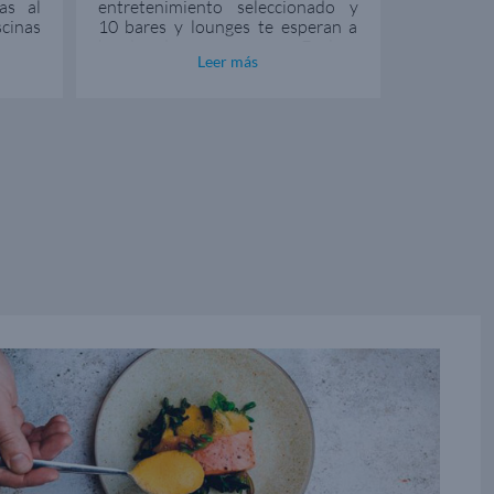
as al
entretenimiento seleccionado y
gastro
cinas
10 bares y lounges te esperan a
Product
ta con
bordo de un crucero Explora
excepci
Leer más
ctil.
Journeys.
talentosos
as de
platos ú
allar
escoger 
mo en
culinarias.
barco