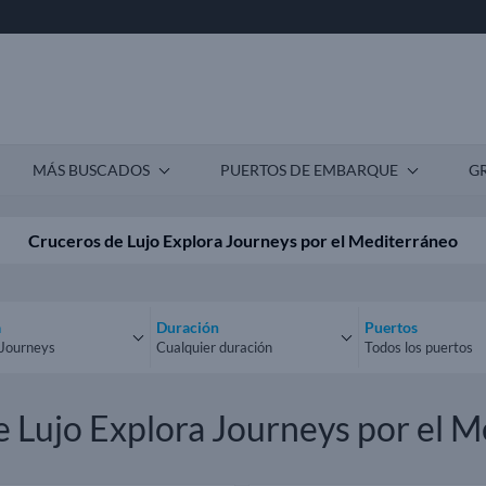
MÁS BUSCADOS
PUERTOS DE EMBARQUE
G
Cruceros de Lujo Explora Journeys por el Mediterráneo
a
Duración
Puertos
 Journeys
Cualquier duración
Todos los puertos
las navieras
Cualquier duración
Todos los puert
 Lujo Explora Journeys por el 