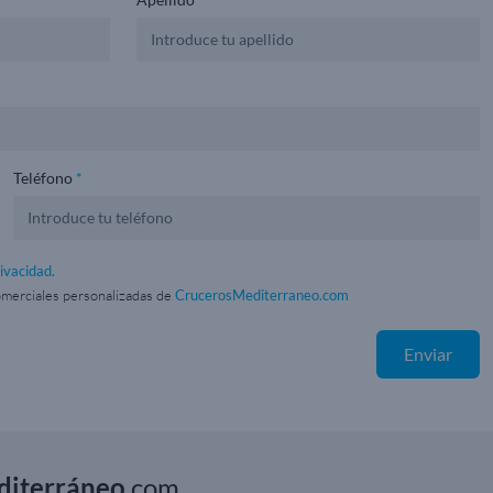
Teléfono
*
rivacidad.
omerciales personalizadas de
CrucerosMediterraneo.com
Enviar
iterráneo
.com