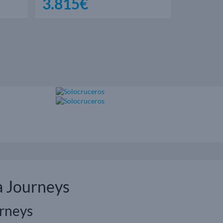
3.815€
4.13
a Journeys
urneys