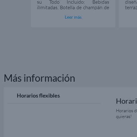
ourneys,
su Todo Incluido: Bebidas
diseñ
i, será el
ilimitadas, Botella de champán de
terr
n mayo de
bienvenida, propinas, acceso a la
dise
Leer más
rá Explora
zona termal del spa y sofisticada
espac
os barcos
gastronomía. ¡Todo ello incluido
en el crucero!
Más información
Horarios flexibles
Horari
Horarios d
quieras!