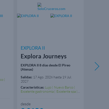
EXPLORA II
EXPLORA
Explora Journeys
Explor
EXPLORA II 8 días desde El Pireo
EXPLORA I 8
(Atenas)
(España)
Salidas:
17 Ago. 2026 hasta 19 Jul.
Salidas:
17 A
co
2027
2027
Características:
Lujo
Nuevo Barco
Característi
Excelente gastronomía
Excelente spa
Excelente g
Experiencia gastronómica
Experiencia
desde
desde