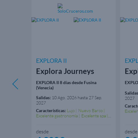
EXPLORA II
EXPL
ys
Explora Journeys
Exp
vitavecchia
EXPLORA II 8 días desde Fusina
EXPLOR
(Venecia)
Salidas
Salidas:
10 Ago. 2026 hasta 27 Sep.
2027
2027
o Barco
Caracte
elente spa
Características:
Lujo
Nuevo Barco
Excele
Excelente gastronomía
Excelente spa
Experi
Experiencia gastronómica
desde
desde