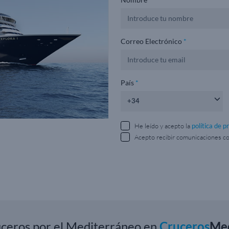
Correo Electrónico
*
País
*
He leído y acepto la
política de p
Acepto recibir comunicaciones c
uceros por el Mediterráneo en
Cruceros
Med