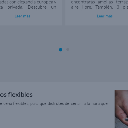
adas con elegancia europea y
encontrarás amplias terraz
aza privada. Descubre un
aire libre. También, 3 pis
ño único e íntimo, con
exteriores y 1 piscina cubier
Leer más
Leer más
ios amplios para el relax.
un techo de vidrio retrá
Además, encuentra bañer
hidromasaje que podrás h
tanto en interiores co
exteriores de cualquier 
Explora Journeys.
os flexibles
e cena flexibles, para que disfrutes de cenar ¡a la hora que