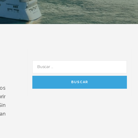
ios
rir
Sin
tan