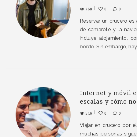
768
0
0
Reservar un crucero es a
de camarote y la naviera
incluye alojamiento, c
bordo. Sin embargo, hay
Internet y móvil 
escalas y cómo no
546
0
0
Viajar en crucero por e
muchas personas siguen