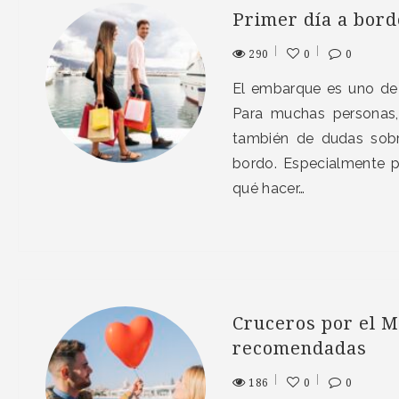
Primer día a bordo
290
0
0
El embarque es uno de
Para muchas personas, 
también de dudas sob
bordo. Especialmente p
qué hacer…
Cruceros por el M
recomendadas
186
0
0