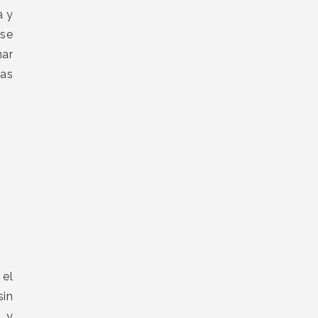
a y
 se
nar
las
 el
in
 y