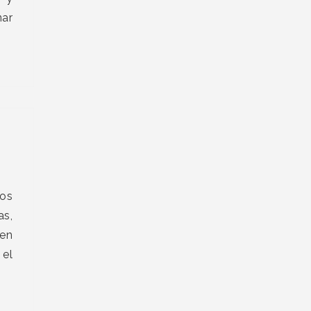
nar
a
ios
s,
 en
 el