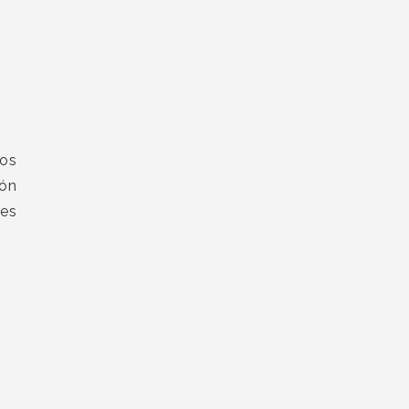
ios
ión
 es