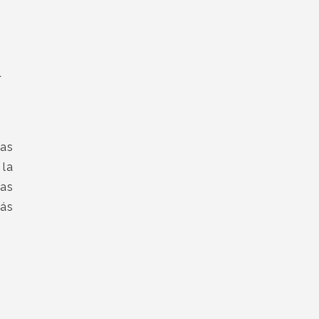
a
nas
 la
las
más