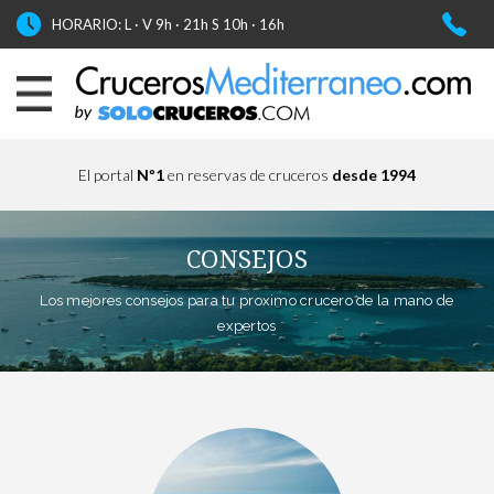
HORARIO: L · V 9h · 21h S 10h · 16h
El portal
Nº1
en reservas de cruceros
desde 1994
CONSEJOS
Los mejores consejos para tu proximo crucero de la mano de
expertos