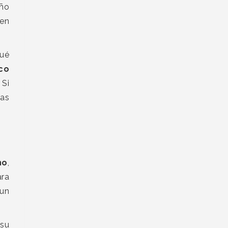
eño
 en
qué
ico
 Si
las
no
,
ara
un
 su