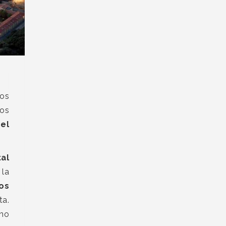
los
vos
del
tal
 la
ros
ta.
 no