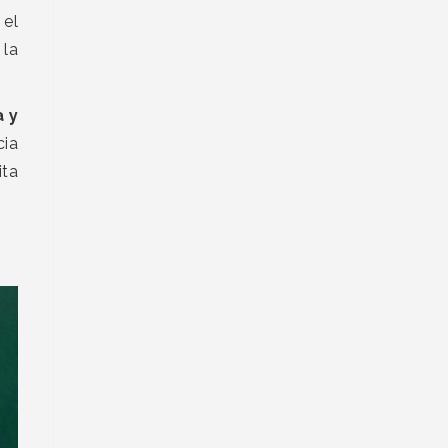
,
el
 la
 y
cia
ita