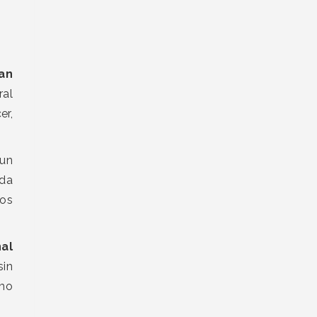
an
ral
er,
 un
ada
los
al
sin
omo