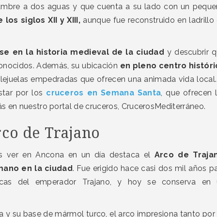
humbre a dos aguas y que cuenta a su lado con un pequ
os siglos XII y XIII,
aunque fue reconstruido en ladrillo
e en la historia medieval de la ciudad
y descubrir 
onocidos. Además, su ubicación
en pleno centro histór
llejuelas empedradas que ofrecen una animada vida local.
star por los
cruceros en Semana Santa
, que ofrecen 
s en nuestro portal de cruceros, CrucerosMediterráneo.
rco de Trajano
s ver en Ancona en un día destaca el
Arco de Traja
mano en la ciudad
. Fue erigido hace casi dos mil años p
icas del emperador Trajano, y hoy se conserva en 
ta y su base de mármol turco, el arco impresiona tanto por