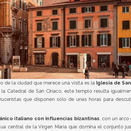
io de la ciudad que merece una visita es la
Iglesia de Sa
a Catedral de San Ciríaco, este templo resulta igualme
ruceristas que disponen sólo de unas horas para descub
ico italiano con influencias bizantinas
, con un arco
a central de la Virgen María que domina el conjunto ju