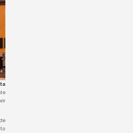
nta
nte
rir
 de
sto