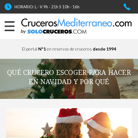
HORARIO: L · V 9h · 21h S 10h · 16h
El portal
Nº1
en reservas de cruceros
desde 1994
QUÉ CRUCERO ESCOGER PARA HACER
EN NAVIDAD Y POR QUÉ