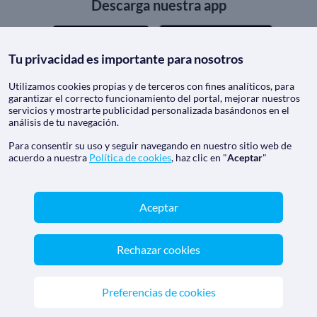
Descarga nuestra app
Tu privacidad es importante para nosotros
Utilizamos cookies propias y de terceros con fines analíticos, para
garantizar el correcto funcionamiento del portal, mejorar nuestros
Nos acreditan
servicios y mostrarte publicidad personalizada basándonos en el
análisis de tu navegación.
Para consentir su uso y seguir navegando en nuestro sitio web de
acuerdo a nuestra
Política de cookies
, haz clic en "
Aceptar
"
Aceptar
Rechazar cookies
CrucerosMediterraneo.com - Agencia de viajes online con
número de autorización GC 001818
Marca registrada de Aethalia Viajes y Cruceros S.L. C.I.F.
Preferencias de cookies
B60418605