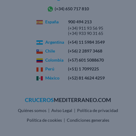
(+34) 650 717 810
España
900 494 213
(+34) 911 93 56 95
(+34) 933 90 31 65
Argentina
(+54) 11 5984 3549
Chile
(+56) 2 2897 3468
Colombia
(+57) 601 5088670
Perú
(+51) 1 7099225
México
(+52) 81 4624 4259
CRUCEROS
MEDITERRANEO.COM
Quiénes somos
Aviso Legal
Política de privacidad
|
|
Política de cookies
Condiciones generales
|